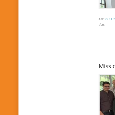
Am:
29.11.2
Von:
Missi