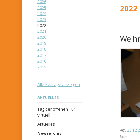
2026
2022
2025
2024
2023
2022
2021
Weih
2020
2019
2018
2017
2016
2015
Alle Beiträge anzeigen
Navigation
AKTUELLES
überspringen
Tag der offenen Tür
virtuell
Aktuelles
Am:
23.12.2
Newsarchiv
Von: