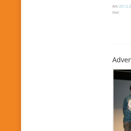
Am:
20.12.2
Von:
Adven