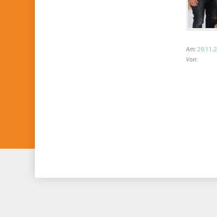
Am:
29.11.2
Von: