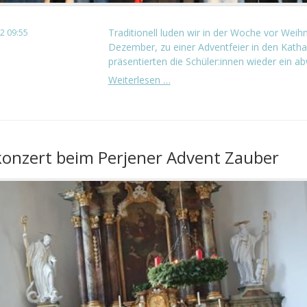
Traditionell luden wir in der Woche vor Weih
2 09:55
Dezember, zu einer Adventfeier in den Kathar
präsentierten die Schüler:innen wieder ein 
Adventfeier
Weiterlesen …
onzert beim Perjener Advent Zauber