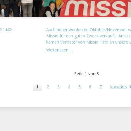
Auch heuer wurden im Oktober/November wi
2 14:02
Missio für den guten Zweck verkauft. Anlässli
kamen Vertreter von Missio Tirol an unsere Sc
Missio-
Weiterlesen …
Tirol
zu
Gast
Seite 1 von 8
1
2
3
4
5
6
7
Vorwärts