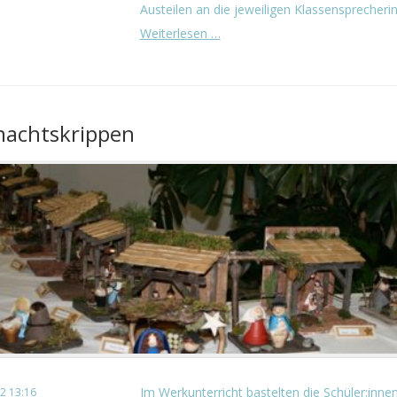
Austeilen an die jeweiligen Klassensprecherinn
Weihnachtspost
Weiterlesen …
und
Spendenübergabe
achtskrippen
Im Werkunterricht bastelten die Schüler:innen
2 13:16