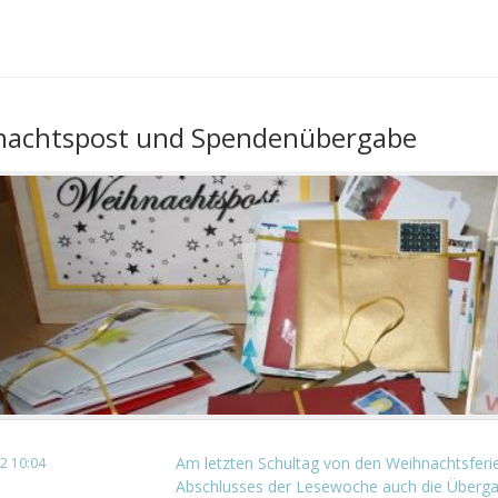
nachtspost und Spendenübergabe
Am letzten Schultag von den Weihnachtsfer
2 10:04
Abschlusses der Lesewoche auch die Überg