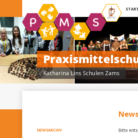
Navigatio
START
übersprin
Praxismittelschu
Katharina Lins Schulen Zams
News
Bitte ent
NEWSARCHIV