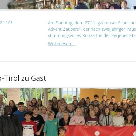
Am Sonntag, dem 27.11. gab unser Schulcho
2 14:03
Advent Zaubers", der nach zweijähriger Paus
stimmungsvolles Konzert in der Perjener Pfar
Chorkonzert
Weiterlesen …
beim
Perjener
Advent
Zauber
o-Tirol zu Gast