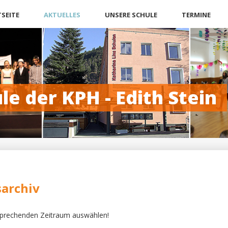
n
SEITE
AKTUELLES
UNSERE SCHULE
TERMINE
gen
le der KPH - Edith Stein
archiv
sprechenden Zeitraum auswählen!