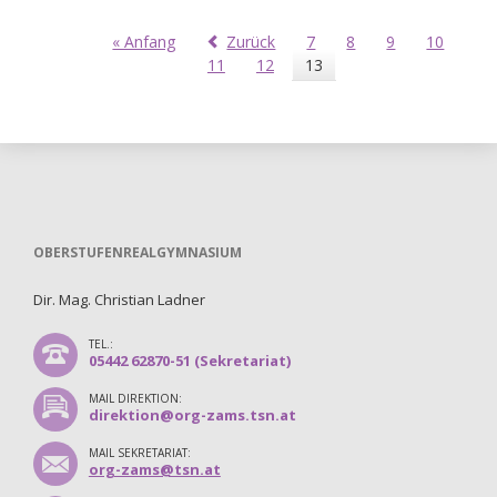
« Anfang
Zurück
7
8
9
10
11
12
13
OBERSTUFENREALGYMNASIUM
Dir. Mag. Christian Ladner
TEL.:
05442 62870-51 (Sekretariat)
MAIL DIREKTION:
direktion@org-zams.tsn.at
MAIL SEKRETARIAT:
org-zams@tsn.at