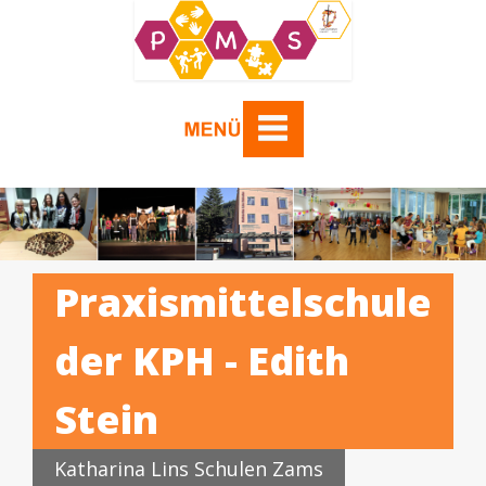
Praxismittelschule
der KPH - Edith
Stein
Katharina Lins Schulen Zams