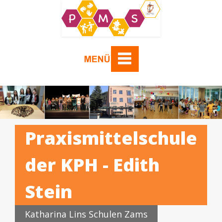
Praxismittelschule
der KPH - Edith
Stein
Katharina Lins Schulen Zams