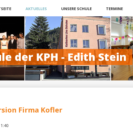
n
SEITE
AKTUELLES
UNSERE SCHULE
TERMINE
gen
le der KPH - Edith Stein
sion Firma Kofler
11:40