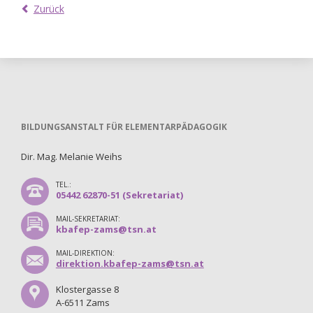
Zurück
BILDUNGSANSTALT FÜR ELEMENTARPÄDAGOGIK
Dir. Mag. Melanie Weihs
TEL.:
05442 62870-51 (Sekretariat)
MAIL-SEKRETARIAT:
kbafep-zams@tsn.at
MAIL-DIREKTION:
direktion.kbafep-zams@tsn.at
Klostergasse 8
A-6511 Zams